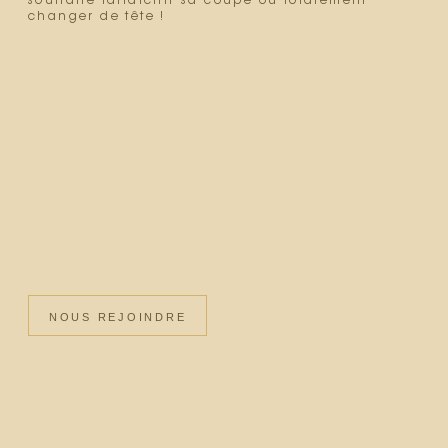
souhaite rafraîchir sa coupe ou totalement
changer de tête !
NOUS REJOINDRE